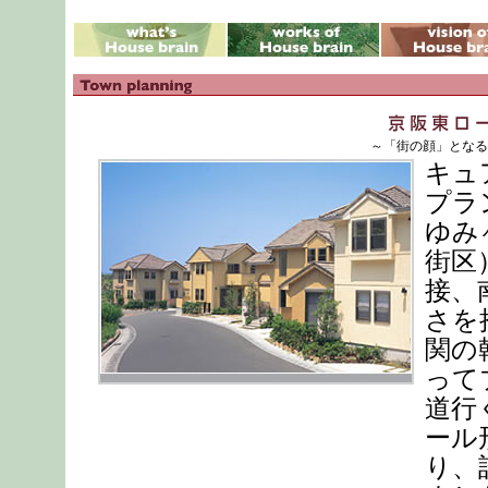
～「街の顔」となる
キュ
プラ
ゆみ
街区
接、
さを
関の
って
道行
ール
り、